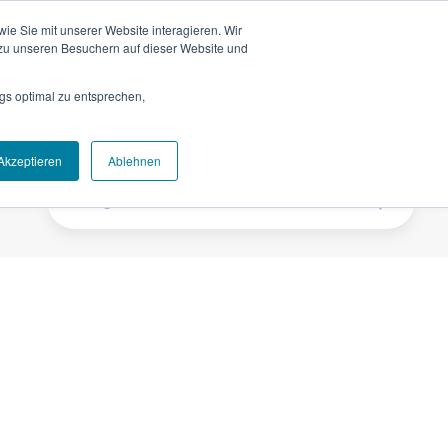
Bestandskauf
Partner werden
Blog
Anmelden
e Sie mit unserer Website interagieren. Wir
zu unseren Besuchern auf dieser Website und
ice
Unternehmen
Kontakt
Jetzt testen
gs optimal zu entsprechen,
Akzeptieren
Ablehnen