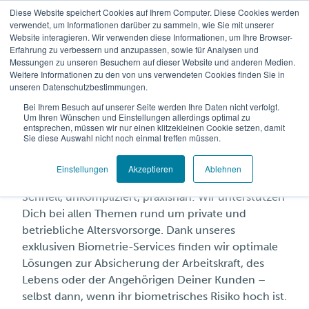
Diese Website speichert Cookies auf Ihrem Computer. Diese Cookies werden
verwendet, um Informationen darüber zu sammeln, wie Sie mit unserer
Website interagieren. Wir verwenden diese Informationen, um Ihre Browser-
Erfahrung zu verbessern und anzupassen, sowie für Analysen und
Messungen zu unseren Besuchern auf dieser Website und anderen Medien.
Weitere Informationen zu den von uns verwendeten Cookies finden Sie in
unseren Datenschutzbestimmungen.
Versicherungen fürs
Bei Ihrem Besuch auf unserer Seite werden Ihre Daten nicht verfolgt.
Um Ihren Wünschen und Einstellungen allerdings optimal zu
entsprechen, müssen wir nur einen klitzekleinen Cookie setzen, damit
Leben: Dein Plus für
Sie diese Auswahl nicht noch einmal treffen müssen.
Deine Kunden
Einstellungen
Akzeptieren
Ablehnen
Schnell, unkompliziert, praxisnah: Wir unterstützen
Dich bei allen Themen rund um private und
betriebliche Altersvorsorge. Dank unseres
exklusiven Biometrie-Services finden wir optimale
Lösungen zur Absicherung der Arbeitskraft, des
Lebens oder der Angehörigen Deiner Kunden –
selbst dann, wenn ihr biometrisches Risiko hoch ist.